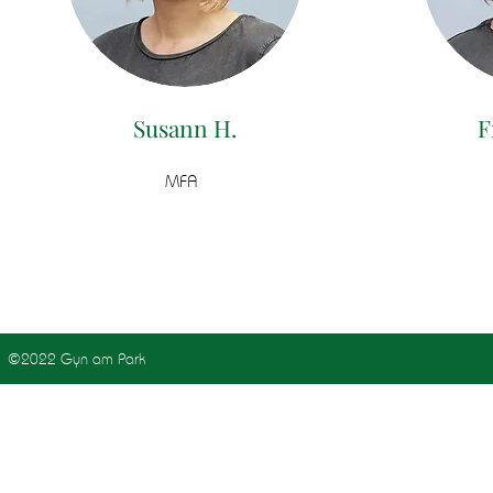
Susann H.
F
MFA
©2022 Gyn am Park